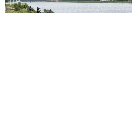
Фото: акимат Астаны
По данным ведомства, ребёнок по
неосторожности зацепил голову рыболовным
крючком. Находившиеся поблизости спасатели,
дежурившие на модульной капсуле, оперативно
оказали пострадавшему первую помощь до
прибытия бригады скорой медицинской помощи.