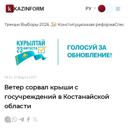
KAZINFORM
РУ
Выборы-2026
Конституционная реформа
Спецп
Тренды:
19:12, 31 Марта 2017
Ветер сорвал крыши с
госучреждений в Костанайской
области