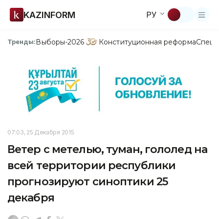
KAZINFORM
РУ
Выборы-2026
Конституционная реформа
Спецп
Тренды:
07:03, 25 Декабря 2015
Ветер с метелью, туман, гололед на
всей территории республики
прогнозируют синоптики 25
декабря