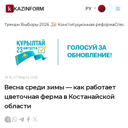
KAZINFORM
РУ
Выборы-2026
Конституционная реформа
Спецп
Тренды:
18:15, 07 Марта 2025
Весна среди зимы — как работает
цветочная ферма в Костанайской
области