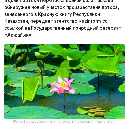
Вдоль протоки Перетаска вблизи села Таскала
обнаружен новый участок произрастания лотоса,
занесенного в Красную книгу Республики
Казахстан, передает агентство Kazinform со
ссылкой на Государственный природный резерват
«Акжайык».
Фото: Государственный природный резерват «Акжайык»