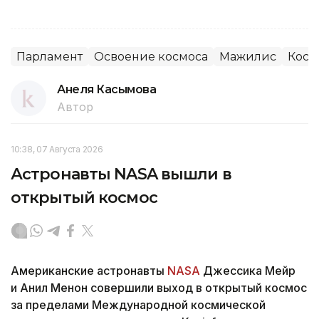
Парламент
Освоение космоса
Мажилис
Косм
Анеля Касымова
Автор
10:38, 07 Августа 2026
Астронавты NASA вышли в
открытый космос
Американские астронавты
NASA
Джессика Мейр
и Анил Менон совершили выход в открытый космос
за пределами Международной космической