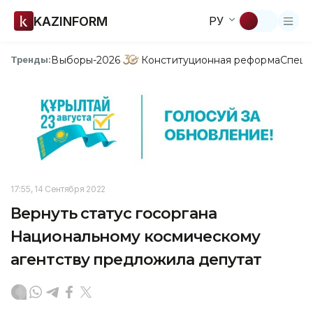
KAZINFORM
РУ
Выборы-2026
Конституционная реформа
Спецп
Тренды:
17:55, 14 Сентября 2022
Вернуть статус госоргана
Национальному космическому
агентству предложила депутат