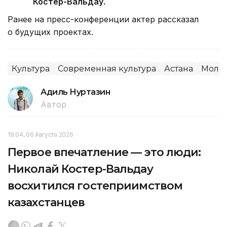
Костер-Вальдау.
Ранее на пресс-конференции актер рассказал
о будущих проектах.
Культура
Современная культура
Астана
Моло
Адиль Нуртазин
Автор
19:04, 06 Августа 2026
Первое впечатление — это люди:
Николай Костер-Вальдау
восхитился гостеприимством
казахстанцев