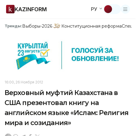
KAZINFORM
РУ
Выборы-2026
Конституционная реформа
Спецп
Тренды:
16:00, 26 Ноября 2012
Верховный муфтий Казахстана в
США презентовал книгу на
английском языке «Ислам: Религия
мира и созидания»