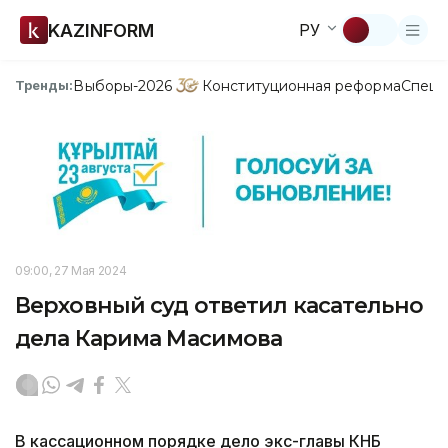
KAZINFORM
РУ
Выборы-2026
Конституционная реформа
Спецп
Тренды:
09:00, 27 Мая 2024
Верховный суд ответил касательно
дела Карима Масимова
В кассационном порядке дело экс-главы КНБ