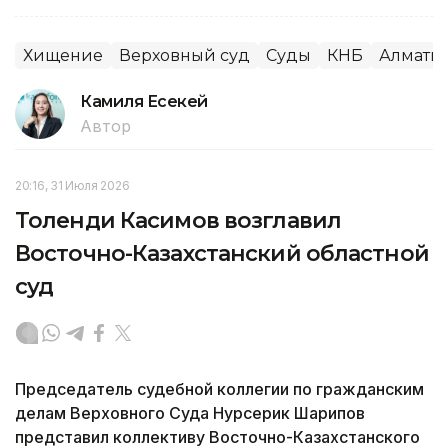
Хищение
Верховный суд
Суды
КНБ
Алматин
Камиля Есекей
Автор
20:16, 31 Июля 2026
Толенди Касимов возглавил
Восточно-Казахстанский областной
суд
Председатель судебной коллегии по гражданским
делам Верховного Суда Нурсерик Шарипов
представил коллективу Восточно-Казахстанского