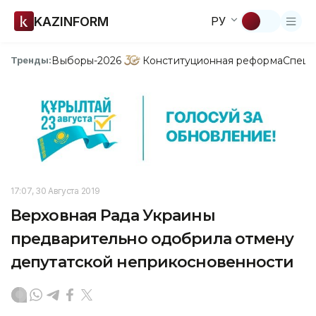
KAZINFORM
РУ
Выборы-2026
Конституционная реформа
Спецп
Тренды:
17:07, 30 Августа 2019
Верховная Рада Украины
предварительно одобрила отмену
депутатской неприкосновенности