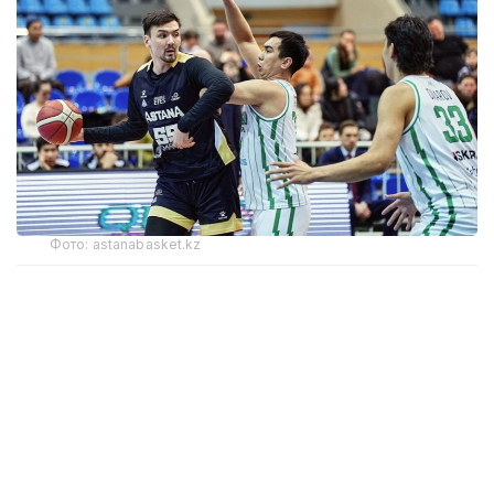
Фото: astanabasket.kz
По словам председателя Комитета по делам
спорта и физической культуры МТС РК Руслана
Есеналина, в последние годы результаты
выступлений клуба на международной арене
не соответствовали поставленным задачам
и ожиданиям.
— По итогам прошлого сезона Единой лиги