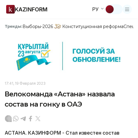
KAZINFORM
РУ
Выборы-2026
Конституционная реформа
Спецп
Тренды:
17:41, 19 Февраля 2023
Велокоманда «Астана» назвала
состав на гонку в ОАЭ
АСТАНА. КАЗИНФОРМ - Стал известен состав