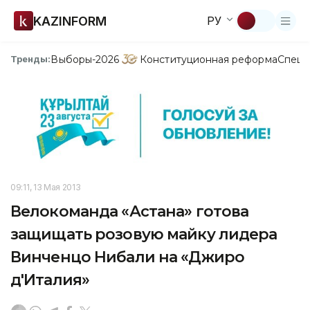
KAZINFORM
РУ
Выборы-2026
Конституционная реформа
Спецп
Тренды:
09:11, 13 Мая 2013
Велокоманда «Астана» готова
защищать розовую майку лидера
Винченцо Нибали на «Джиро
д'Италия»