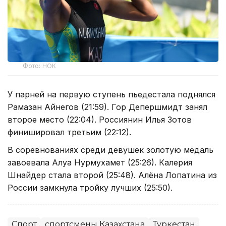
Фото: НОК
У парней на первую ступень пьедестала поднялся
Рамазан Айнегов (21:59). Гор Депершмидт занял
второе место (22:04). Россиянин Илья Зотов
финишировал третьим (22:12).
В соревнованиях среди девушек золотую медаль
завоевала Алуа Нурмухамет (25:26). Калерия
Шнайдер стала второй (25:48). Алёна Лопатина из
России замкнула тройку лучших (25:50).
Спорт
спортсмены Казахстана
Туркестан