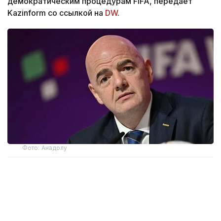
демократическим процедурам FIFA, передает
Kazinform со ссылкой на
DW
.
Фото: Анадолу
Международная федерация футбола (FIFA)
опубликовала в субботу, 8 августа, заявление,
в котором осудила «согласованные
и продолжающиеся попытки со стороны