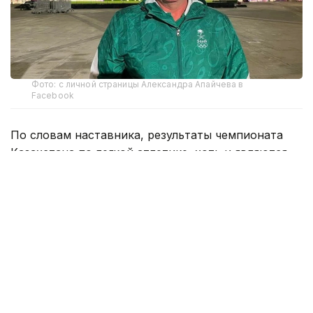
Фото: с личной страницы Александра Апайчева в
Facebook
По словам наставника, результаты чемпионата
Казахстана по легкой атлетике, хоть и являются
основным этапом отбора в национальную
сборную для участия в Азиатских играх 2026 года,
но не являются единственной мерой для
определения состава.
Апайчев сообщил, что впервые внедренная
в этом году новая система отбора позволила
повысить конкуренцию среди спортсменов
и более объективно определить кандидатов