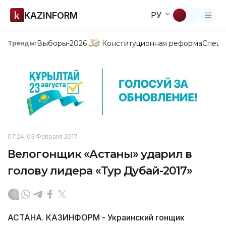
KAZINFORM
РУ
Выборы-2026
Конституционная реформа
Спецп
Тренды:
07:24, 03 Февраля 2017
Велогонщик «Астаны» ударил в
голову лидера «Тур Дубай-2017»
АСТАНА. КАЗИНФОРМ - Украинский гонщик