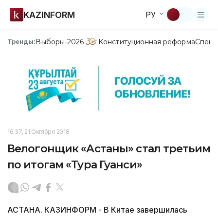
KAZINFORM
РУ
Выборы-2026
Конституционная реформа
Спецп
Тренды:
16:37, 21 Октября 2018
Велогонщик «Астаны» стал третьим
по итогам «Тура Гуанси»
АСТАНА. КАЗИНФОРМ - В Китае завершилась