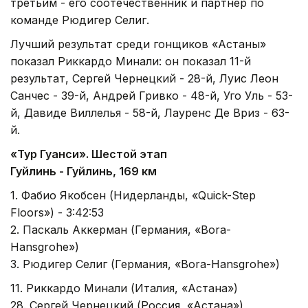
третьим - его соотечественник и партнер по
команде Рюдигер Селиг.
Лучший результат среди гонщиков «Астаны»
показал Риккардо Минали: он показал 11-й
результат, Сергей Чернецкий - 28-й, Луис Леон
Санчес - 39-й, Андрей Гривко - 48-й, Уго Уль - 53-
й, Давиде Виллелья - 58-й, Лауренс Де Вриз - 63-
й.
«Тур Гуанси». Шестой этап
Гуйлинь - Гуйлинь, 169 км
1. Фабио Якобсен (Нидерланды, «Quick-Step
Floors») - 3:42:53
2. Паскаль Аккерман (Германия, «Bora-
Hansgrohe»)
3. Рюдигер Селиг (Германия, «Bora-Hansgrohe»)
11. Риккардо Минали (Италия, «Астана»)
28. Сергей Чернецкий (Россия, «Астана»)