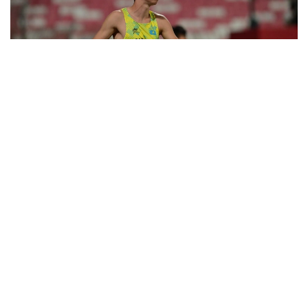
Фото: НОК РК
Казахстанец в квалификации показал 61.37 метра.
Этот результат стал новым рекордом страны в
категории U20.
Сажнев вышел в финал с шестого места.
Розыгрыш наград в этой дисциплине состоится 9
августа.
Ранее казахстанка Анна Черкашина
установила
рекорд
страны и вышла в финал чемпионата мира