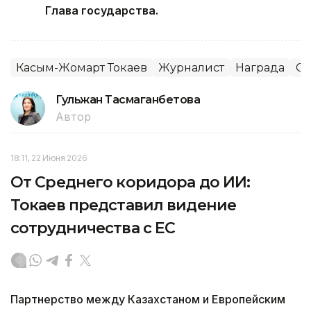
Глава государства.
Касым-Жомарт Токаев
Журналист
Награда
С
Гульжан Тасмаганбетова
Автор
18:11, 22 Июня 2026
От Среднего коридора до ИИ:
Токаев представил видение
сотрудничества с ЕС
Партнерство между Казахстаном и Европейским