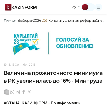
KAZINFORM
РУ
Выборы-2026
Конституционная реформа
Спецп
Тренды:
19:13, 15 Сентября 2018
Величина прожиточного минимума
в РК увеличилась до 16% - Минтруда
АСТАНА. КАЗИНФОРМ - По информации