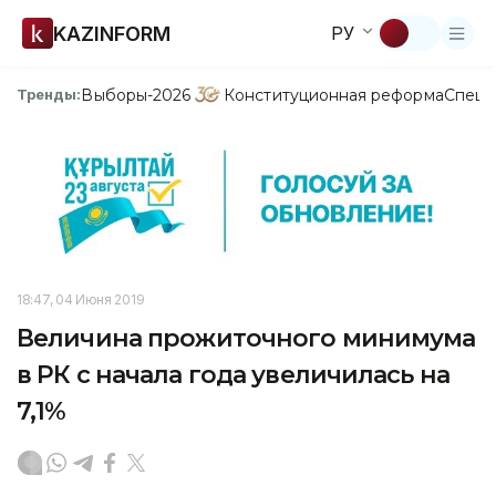
KAZINFORM
РУ
Выборы-2026
Конституционная реформа
Спецп
Тренды:
18:47, 04 Июня 2019
Величина прожиточного минимума
в РК с начала года увеличилась на
7,1%