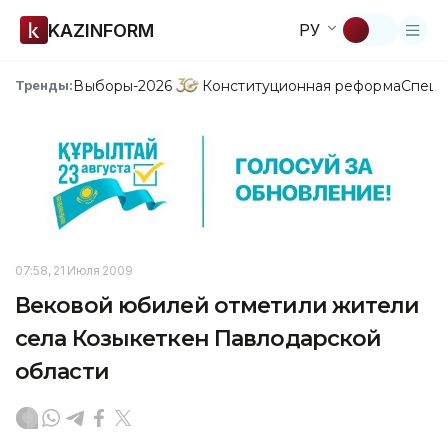
KAZINFORM
РУ
Выборы-2026
Конституционная реформа
Спецп
Тренды:
07:58, 21 Июля 2009
Вековой юбилей отметили жители
села Козыкеткен Павлодарской
области