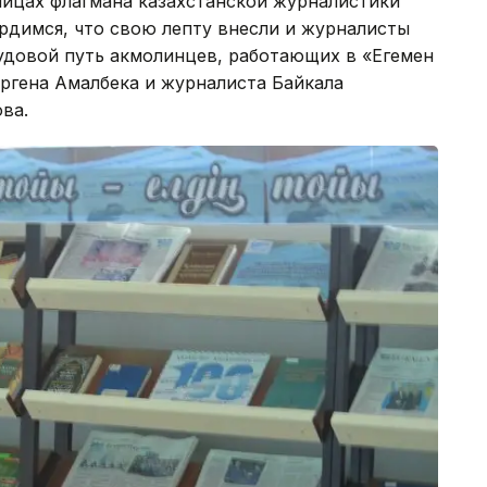
аницах флагмана казахстанской журналистики
рдимся, что свою лепту внесли и журналисты
удовой путь акмолинцев, работающих в «Егемен
ергена Амалбека и журналиста Байкала
ва.