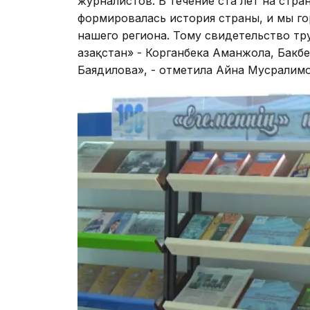
журналистов. В течение ста лет на стр
формировалась история страны, и мы го
нашего региона. Тому свидетельство тр
Қазақстан» - Корганбека Аманжола, Бакб
Баядилова», - отметила Айна Мусралимо