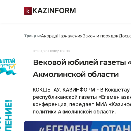
KAZINFORM
Акорда
Назначения
Закон и порядок
Дось
Тренды:
16:38, 26 Ноября 2019
Вековой юбилей газеты «
Акмолинской области
КОКШЕТАУ. КАЗИНФОРМ - В Кокшетау 
республиканской газеты «Егемен Қаз
конференция, передает МИА «Казинф
политики Акмолинской области.