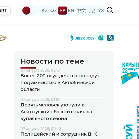
KZ
QZ
РУ
EN
中文
ق ز
ЎЗ
ORT
Новости по теме
07 августа 2026, 02:17
Более 200 осужденных попадут
под амнистию в Актюбинской
области
07 августа 2026, 01:12
Девять человек утонули в
Атырауской области с начала
купального сезона
07 августа 2026, 00:43
Полицейский и сотрудник ДЧС