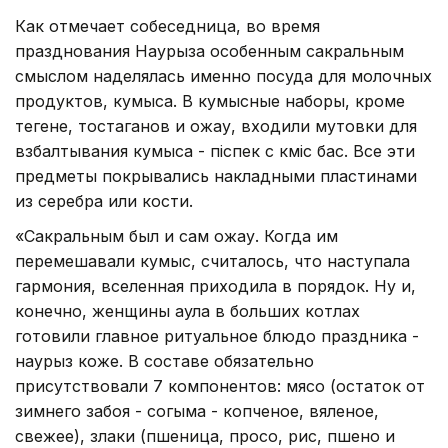
Как отмечает собеседница, во время
празднования Наурыза особенным сакральным
смыслом наделялась именно посуда для молочных
продуктов, кумыса. В кумысные наборы, кроме
тегене, тостаганов и ожау, входили мутовки для
взбалтывания кумыса - піспек с күміс бас. Все эти
предметы покрывались накладными пластинами
из серебра или кости.
«Сакральным был и сам ожау. Когда им
перемешавали кумыс, считалось, что наступала
гармония, вселенная приходила в порядок. Ну и,
конечно, женщины аула в больших котлах
готовили главное ритуальное блюдо праздника -
наурыз коже. В составе обязательно
присутствовали 7 компонентов: мясо (остаток от
зимнего забоя - согыма - копченое, вяленое,
свежее), злаки (пшеница, просо, рис, пшено и