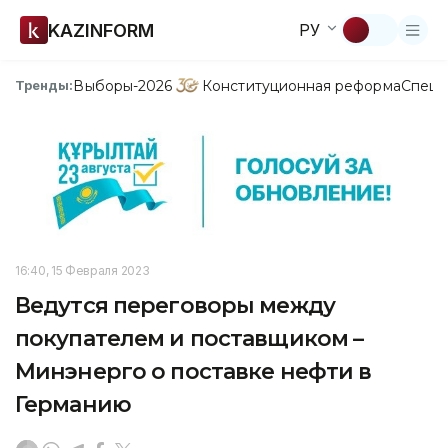
KAZINFORM
РУ
Выборы-2026
Конституционная реформа
Спецп
Тренды:
16:40, 15 Февраля 2023
Ведутся переговоры между
покупателем и поставщиком –
Минэнерго о поставке нефти в
Германию