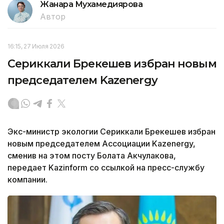
Жанара Мухамедиярова
Автор
16:15, 27 Июля 2026
Сериккали Брекешев избран новым
председателем Kazenergy
Экс-министр экологии Сериккали Брекешев избран
новым председателем Ассоциации Kazenergy,
сменив на этом посту Болата Акчулакова,
передает Kazinform со ссылкой на пресс-службу
компании.