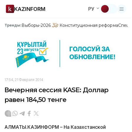
KAZINFORM
РУ
Выборы-2026
Конституционная реформа
Спецп
Тренды:
17:54, 21 Февраля 2014
Вечерняя сессия KASE: Доллар
равен 184,50 тенге
АЛМАТЫ.КАЗИНФОРМ – На Казахстанской