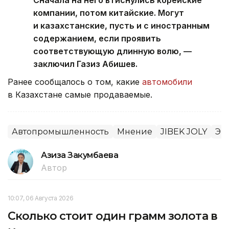
Сначала на него втиснулись корейские
компании, потом китайские. Могут
и казахстанские, пусть и с иностранным
содержанием, если проявить
соответствующую длинную волю, —
заключил Газиз Абишев.
Ранее сообщалось о том, какие
автомобили
в Казахстане самые продаваемые.
Автопромышленность
Мнение
JIBEK JOLY
Эк
Азиза Закумбаева
Автор
10:07, 06 Августа 2026
Сколько стоит один грамм золота в