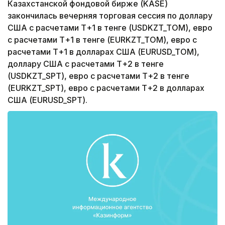
Казахстанской фондовой бирже (KASE)
закончилась вечерняя торговая сессия по доллару
США с расчетами Т+1 в тенге (USDKZT_TOM), евро
с расчетами Т+1 в тенге (EURKZT_TOM), евро с
расчетами Т+1 в долларах США (EURUSD_TOM),
доллару США с расчетами Т+2 в тенге
(USDKZT_SPT), евро с расчетами Т+2 в тенге
(EURKZT_SPT), евро с расчетами Т+2 в долларах
США (EURUSD_SPT).