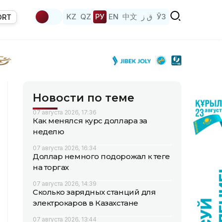
KZ
QZ
РУ
EN
中文
ق ز
ЎЗ
ORT
Новости по теме
07 августа 2026, 17:36
Как менялся курс доллара за
неделю
07 августа 2026, 16:34
Доллар немного подорожал к теңге
на торгах
07 августа 2026, 14:39
Сколько зарядных станций для
электрокаров в Казахстане
07 августа 2026, 13:44