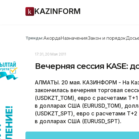
KAZINFORM
Акорда
Назначения
Закон и порядок
Дось
Тренды:
17:31, 20 Мая 2011
Вечерняя сессия KASE: до
АЛМАТЫ. 20 мая. КАЗИНФОРМ - На Ка
закончилась вечерняя торговая сесси
(USDKZT_TOM), евро с расчетами Т+1 
в долларах США (EURUSD_TOM), долл
(USDKZT_SPT), евро с расчетами Т+2 
в долларах США (EURUSD_SPT).