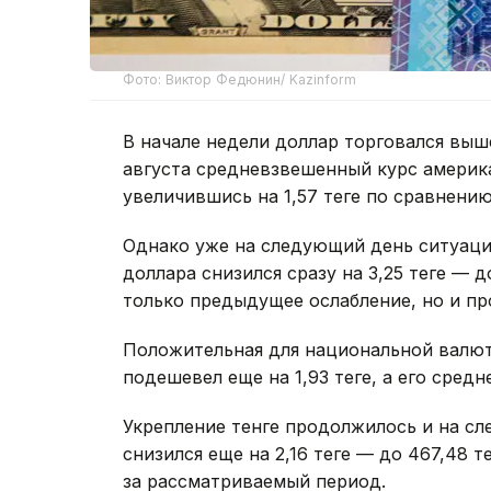
Фото: Виктор Федюнин/ Kazinform
В начале недели доллар торговался выше
августа средневзвешенный курс америка
увеличившись на 1,57 теңге по сравнен
Однако уже на следующий день ситуаци
доллара снизился сразу на 3,25 теңге — до
только предыдущее ослабление, но и пр
Положительная для национальной валют
подешевел еще на 1,93 теңге, а его сред
Укрепление тенге продолжилось и на с
снизился еще на 2,16 теңге — до 467,48 
за рассматриваемый период.