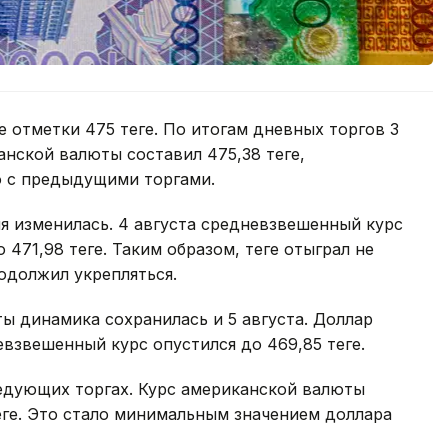
 отметки 475 теңге. По итогам дневных торгов 3
нской валюты составил 475,38 теңге,
ию с предыдущими торгами.
я изменилась. 4 августа средневзвешенный курс
 471,98 теңге. Таким образом, теңге отыграл не
одолжил укрепляться.
ы динамика сохранилась и 5 августа. Доллар
невзвешенный курс опустился до 469,85 теңге.
ледующих торгах. Курс американской валюты
теңге. Это стало минимальным значением доллара