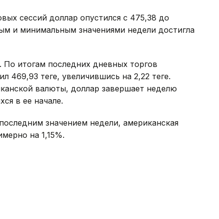
овых сессий доллар опустился с 475,38 до
ным и минимальным значениями недели достигла
. По итогам последних дневных торгов
469,93 теңге, увеличившись на 2,22 теңге.
канской валюты, доллар завершает неделю
ся в ее начале.
с последним значением недели, американская
имерно на 1,15%.