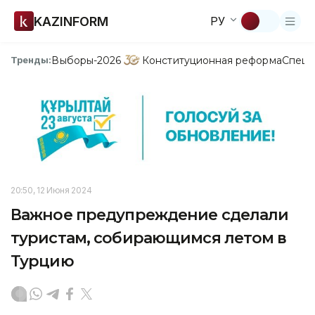
KAZINFORM
РУ
Выборы-2026
Конституционная реформа
Спецп
Тренды:
20:50, 12 Июня 2024
Важное предупреждение сделали
туристам, собирающимся летом в
Турцию