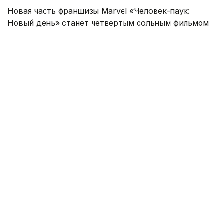
Новая часть франшизы Marvel «Человек-паук:
Новый день» станет четвертым сольным фильмом
о Питере Паркере с Томом Холландом в главной
роли. Картина расскажет о новом этапе жизни
знаменитого супергероя.
Прошло четыре года с событий предыдущей
части. Забытый всем миром Питер Паркер
остается один на один с опасностями Нью-Йорка.
После того как заклинание Доктора Стрэнджа
стерло воспоминания о нем, герой живет в
одиночестве и полностью посвящает себя борьбе
с преступностью. Люди больше не знают его
имени, а сам Питер становится Человеком-
пауком на полную ставку.
Однако новые испытания не заставляют себя
ждать. По мере того, как требования к Питеру
растут, он сталкивается с неожиданными