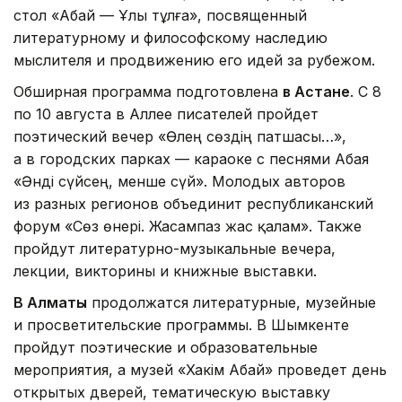
стол «Абай — Ұлы тұлға», посвященный
литературному и философскому наследию
мыслителя и продвижению его идей за рубежом.
Обширная программа подготовлена
в Астане
. С 8
по 10 августа в Аллее писателей пройдет
поэтический вечер «Өлең сөздің патшасы…»,
а в городских парках — караоке с песнями Абая
«Әнді сүйсең, менше сүй». Молодых авторов
из разных регионов объединит республиканский
форум «Сөз өнері. Жасампаз жас қалам». Также
пройдут литературно-музыкальные вечера,
лекции, викторины и книжные выставки.
В Алматы
продолжатся литературные, музейные
и просветительские программы. В Шымкенте
пройдут поэтические и образовательные
мероприятия, а музей «Хакім Абай» проведет день
открытых дверей, тематическую выставку