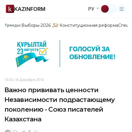
KAZINFORM
РУ
Выборы-2026
Конституционная реформа
Спецп
Тренды:
13:00, 16 Декабря 2014
Важно прививать ценности
Независимости подрастающему
поколению - Союз писателей
Казахстана