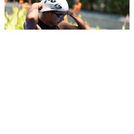
Фото: НОК
У парней на первую ступень пьедестала поднялся
Рамазан Айнегов (21:59). Гор Депершмидт занял
второе место (22:04). Россиянин Илья Зотов
финишировал третьим (22:12).
В соревнованиях среди девушек золотую медаль
завоевала Алуа Нурмухамет (25:26). Калерия
Шнайдер стала второй (25:48). Алёна Лопатина из