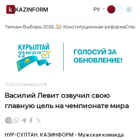
KAZINFORM
РУ
Выборы-2026
Конституционная реформа
Спецп
Тренды:
21:25, 02 Сентября 2019
Василий Левит озвучил свою
главную цель на чемпионате мира
НУР-СУЛТАН. КАЗИНФОРМ - Мужская команда