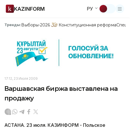
KAZINFORM
РУ
Выборы-2026
Конституционная реформа
Спецп
Тренды:
17:12, 23 Июля 2009
Варшавская биржа выставлена на
продажу
АСТАНА. 23 июля. КАЗИНФОРМ - Польское