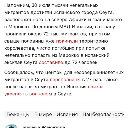
Напомним, 30 июля тысячи нелегальных
мигрантов достигли испанского города Сеута,
расположенного на севере Африки и граничащего
с Марокко. По данным МВД Испании, в страну
проникли около 72 тыс. мигрантов, при этом
свыше половины уже
покинули
территорию
королевства, число погибших при попытке
нелегально попасть из Марокко в испанский
эксклав Сеута
составило
до 72 человек.
Сообщалось, что центры для несовершеннолетних
мигрантов в Сеуте
переполнены
в 27 раз. Также
после наплыва мигрантов Испания
начала
укреплять волнолом
в Сеуте.
Беженцы
В мире
Испания
Нацбезопасность
Зарина Жакупова