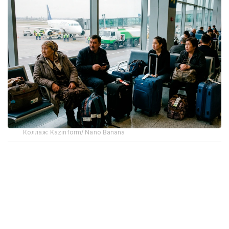
Коллаж: Kazinform/ Nano Banana
Тему обсудили на площадке Казахстанской
международной выставки «Туризм и
Путешествия» (KITF), где представители
турбизнеса и авиакомпаний попытались
спрогнозировать развитие ситуации в
преддверии летнего сезона.