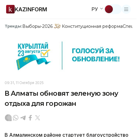
KAZINFORM
РУ
Выборы-2026
Конституционная реформа
Спецп
Тренды:
09:31, 11 Октября 2025
В Алматы обновят зеленую зону
отдыха для горожан
В Алмалинском районе стартует благоустройство