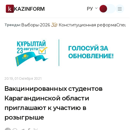
KAZINFORM
РУ
Выборы-2026
Конституционная реформа
Спецп
Тренды:
20:19, 01 Октября 2021
Вакцинированных студентов
Карагандинской области
приглашают к участию в
розыгрыше