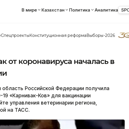
В мире
Казахстан
Политика
Аналитика
SP
е
Спецпроекты
Конституционная реформа
Выборы-2026
к от коронавируса началась в
ии
 область Российской Федерации получила
-19 «Карнивак-Ков» для вакцинации
йте управления ветеринарии региона,
ой на ТАСС.