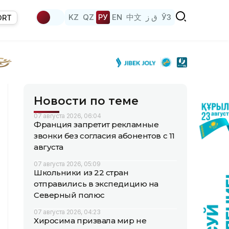
KZ
QZ
РУ
EN
中文
ق ز
ЎЗ
ORT
Новости по теме
07 августа 2026, 06:04
Франция запретит рекламные
звонки без согласия абонентов с 11
августа
07 августа 2026, 05:09
Школьники из 22 стран
отправились в экспедицию на
Северный полюс
07 августа 2026, 04:23
Хиросима призвала мир не