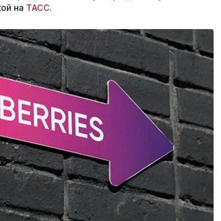
кой на
ТАСС.