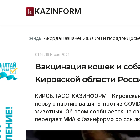
KAZINFORM
Акорда
Назначения
Закон и порядок
Дось
Тренды:
01:16, 16 Июля 2021
Вакцинация кошек и соба
Кировской области Росс
КИРОВ.ТАСС-КАЗИНФОРМ - Кировская
первую партию вакцины против COVID
животных. Об этом сообщается на са
передает МИА «Казинформ» со ссылк