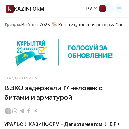
KAZINFORM
РУ
Выборы-2026
Конституционная реформа
Спецп
Тренды:
13:47, 10 Июня 2016
В ЗКО задержали 17 человек с
битами и арматурой
УРАЛЬСК. КАЗИНФОРМ – Департаментом КНБ РК