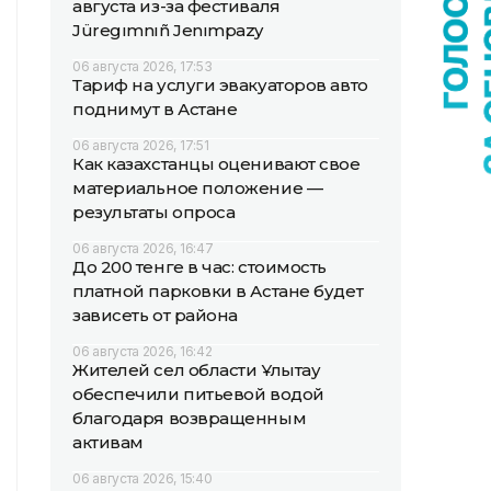
августа из-за фестиваля
Jüregımnıñ Jenımpazy
06 августа 2026, 17:53
Тариф на услуги эвакуаторов авто
поднимут в Астане
06 августа 2026, 17:51
Как казахстанцы оценивают свое
материальное положение —
результаты опроса
06 августа 2026, 16:47
До 200 тенге в час: стоимость
платной парковки в Астане будет
зависеть от района
06 августа 2026, 16:42
Жителей сел области Ұлытау
обеспечили питьевой водой
благодаря возвращенным
активам
06 августа 2026, 15:40