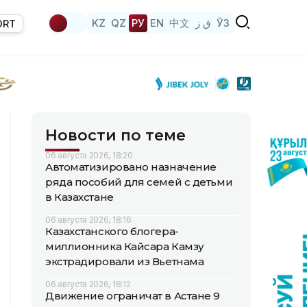
KZ
QZ
РУ
EN
中文
ق ز
ЎЗ
ORT
Новости по теме
06 августа 2026, 18:20
Автоматизировано назначение
ряда пособий для семей с детьми
в Казахстане
06 августа 2026, 18:16
Казахстанского блогера-
миллионника Кайсара Камзу
экстрадировали из Вьетнама
06 августа 2026, 18:12
Движение ограничат в Астане 9