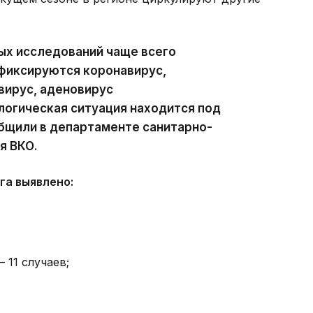
ых исследований чаще всего
 фиксируются коронавирус,
вирус, аденовирус
логическая ситуация находится под
бщили в департаменте санитарно-
я ВКО.
га выявлено:
11 случаев;