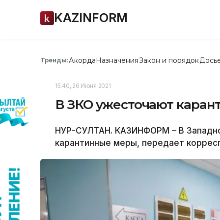
KAZINFORM
Акорда
Назначения
Закон и порядок
Дось
Тренды:
15:40, 26 Июня 2021
В ЗКО ужесточают каран
НУР-СУЛТАН. КАЗИНФОРМ – В Западн
карантинные меры, передает коррес