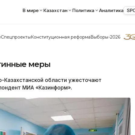
В мире
Казахстан
Политика
Аналитика
SP
е
Спецпроекты
Конституционная реформа
Выборы-2026
тинные меры
о-Казахстанской области ужесточают
пондент МИА «Казинформ».