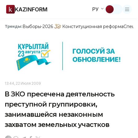
KAZINFORM
РУ
Выборы-2026
Конституционная реформа
Спецп
Тренды:
13:44, 22 Июля 2009
В ЗКО пресечена деятельность
преступной группировки,
занимавшейся незаконным
захватом земельных участков