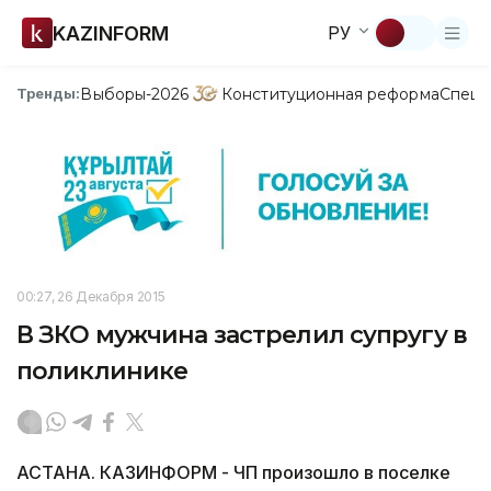
KAZINFORM
РУ
Выборы-2026
Конституционная реформа
Спецп
Тренды:
00:27, 26 Декабря 2015
В ЗКО мужчина застрелил супругу в
поликлинике
АСТАНА. КАЗИНФОРМ - ЧП произошло в поселке