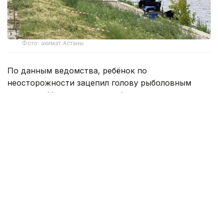
Фото: акимат Астаны
По данным ведомства, ребёнок по
неосторожности зацепил голову рыболовным
крючком. Находившиеся поблизости спасатели,
дежурившие на модульной капсуле, оперативно
оказали пострадавшему первую помощь до
прибытия бригады скорой медицинской помощи.