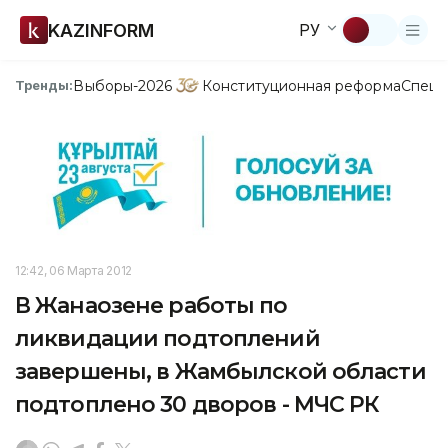
KAZINFORM
РУ
Выборы-2026
Конституционная реформа
Спецп
Тренды:
12:42, 06 Марта 2012
В Жанаозене работы по
ликвидации подтоплений
завершены, в Жамбылской области
подтоплено 30 дворов - МЧС РК