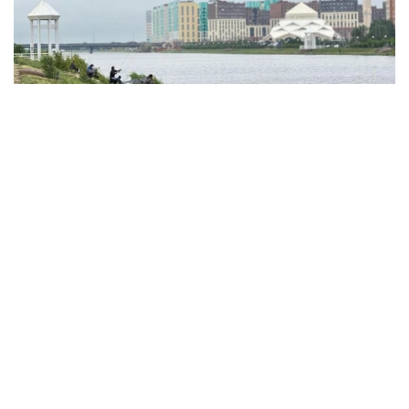
Фото: акимат Астаны
По данным ведомства, ребёнок по
неосторожности зацепил голову рыболовным
крючком. Находившиеся поблизости спасатели,
дежурившие на модульной капсуле, оперативно
оказали пострадавшему первую помощь до
прибытия бригады скорой медицинской помощи.