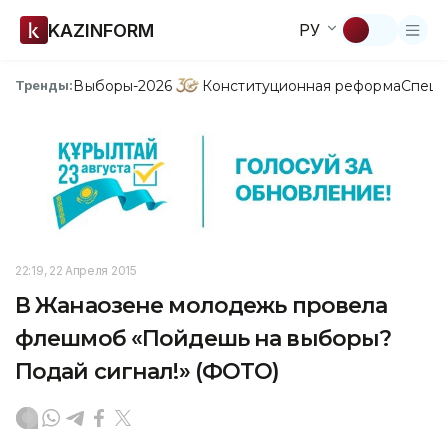
KAZINFORM
РУ
Выборы-2026
Конституционная реформа
Спецп
Тренды:
22:19, 22 Апреля 2015
В Жанаозене молодежь провела
флешмоб «Пойдешь на выборы?
Подай сигнал!» (ФОТО)