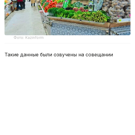
Фото: Kazinform
Такие данные были озвучены на совещании
по вопросам стабилизации цен на социально
значимые продовольственные товары и инфляции
под председательством заместителя Премьер-
министра — министра национальной экономики
Серика Жумангарина.
Как было отмечено на совещании, по итогам июня
годовая инфляция в стране составила 10,3%
против 10,4% месяцем ранее. При этом уровень
инфляции выше среднереспубликанского
сохраняется в 11 регионах. Самые высокие