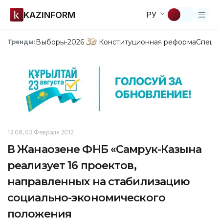
KAZINFORM
РУ
Выборы-2026
Конституционная реформа
Спецп
Тренды:
13:08, 03 Февраля 2012
В Жанаозене ФНБ «Самрук-Казына
реализует 16 проектов,
направленных на стабилизацию
социально-экономического
положения