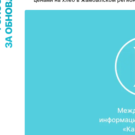
ценами на хлеб в жамбылском регион