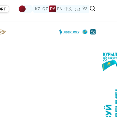
KZ
QZ
РУ
EN
中文
ق ز
ЎЗ
ORT