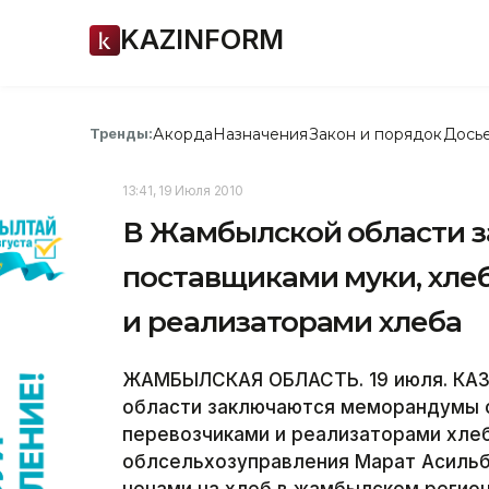
KAZINFORM
Акорда
Назначения
Закон и порядок
Дось
Тренды:
13:41, 19 Июля 2010
В Жамбылской области 
поставщиками муки, хле
и реализаторами хлеба
ЖАМБЫЛСКАЯ ОБЛАСТЬ. 19 июля. КАЗ
области заключаются меморандумы с
перевозчиками и реализаторами хлеб
облсельхозуправления Марат Асильб