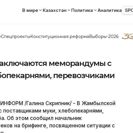
В мире
Казахстан
Политика
Аналитика
SP
е
Спецпроекты
Конституционная реформа
Выборы-2026
заключаются меморандумы с
бопекарнями, перевозчиками
ИНФОРМ /Галина Скрипник/ - В Жамбылской
 поставщиками муки, хлебопекарнями,
а. Об этом сообщил начальник
еков на брифинге, посвященном ситуации с