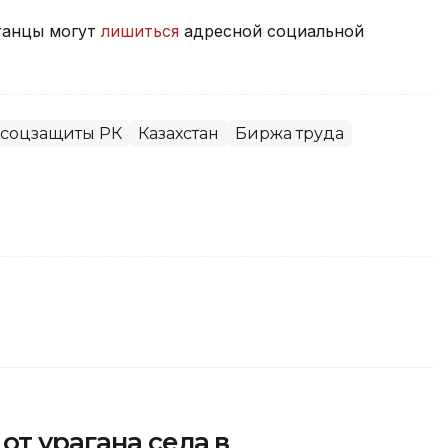
станцы могут
лишиться
адресной социальной
 соцзащиты РК
Казахстан
Биржа труда
от урагана села в