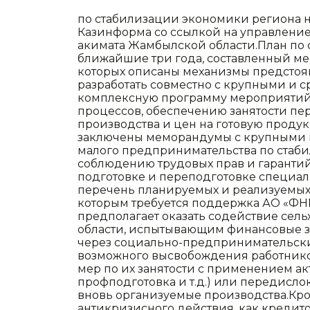
по стабилизации экономики региона н
Казинформа со ссылкой на управлени
акимата Жамбылской области.План по
ближайшие три года, составленный мес
которых описаны механизмы предстоящ
разработать совместно с крупными и
комплексную программу мероприятий
процессов, обеспечению занятости пе
производства и цен на готовую проду
заключены меморандумы с крупными 
малого предпринимательства по стаб
соблюдению трудовых прав и гаранти
подготовке и переподготовке специа
перечень планируемых и реализуемых 
которым требуется поддержка АО «ФНБ
предполагает оказать содействие се
области, испытывающим финансовые з
через социально-предпринимательски
возможного высвобождения работник
мер по их занятости с применением а
профподготовка и т.д.) или передисл
вновь организуемые производства.Кро
антикризисного действия, как кредит