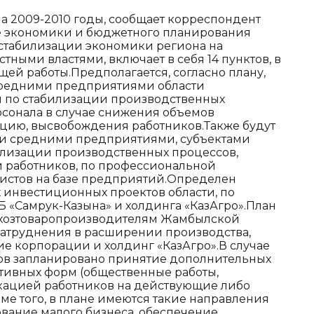
а 2009-2010 годы, сообщает корреспондент
е экономики и бюджетного планирования
 стабилизации экономики региона на
тными властями, включает в себя 14 пунктов, в
ей работы.Предполагается, согласно плану,
 средними предприятиями области
 по стабилизации производственных
рсонала в случае снижения объемов
кцию, высвобождения работников.Также будут
и средними предприятиями, субъектами
илизации производственных процессов,
й работников, по профессиональной
листов на базе предприятий.Определен
инвестиционных проектов области, по
 «Самрук-Казына» и холдинга «КазАгро».План
льхозтоваропроизводителям Жамбылской
атруднения в расширении производства,
е корпорации и холдинг «КазАгро».В случае
ов запланировано принятие дополнительных
ктивных форм (общественные работы,
окацией работников на действующие либо
ме того, в плане имеются такие направления
ование малого бизнеса, обеспечение