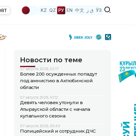
KZ
QZ
РУ
EN
中文
ق ز
ЎЗ
ORT
Новости по теме
07 августа 2026, 02:17
Более 200 осужденных попадут
под амнистию в Актюбинской
области
07 августа 2026, 01:12
Девять человек утонули в
Атырауской области с начала
купального сезона
07 августа 2026, 00:43
Полицейский и сотрудник ДЧС