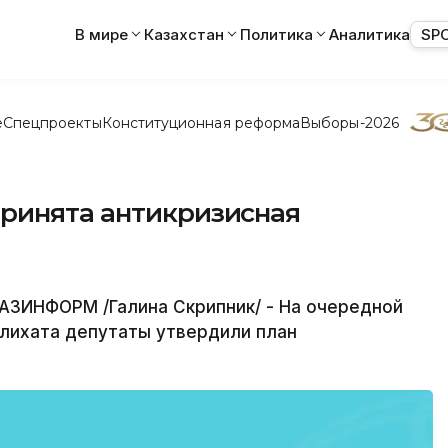
В мире
Казахстан
Политика
Аналитика
SP
е
Спецпроекты
Конституционная реформа
Выборы-2026
ринята антикризисная
ЗИНФОРМ /Галина Скрипник/ - На очередной
лихата депутаты утвердили план