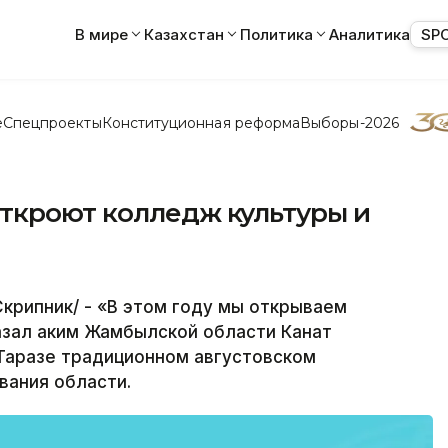
В мире
Казахстан
Политика
Аналитика
SP
е
Спецпроекты
Конституционная реформа
Выборы-2026
ткроют колледж культуры и
Скрипник/ - «В этом году мы открываем
казал аким Жамбылской области Канат
Таразе традиционном августовском
вания области.