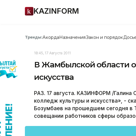
KAZINFORM
Акорда
Назначения
Закон и порядок
Дось
Тренды:
18:45, 17 Августа 2011
В Жамбылской области о
искусства
РАЗ. 17 августа. КАЗИНФОРМ /Галина 
колледж культуры и искусства», - с
Бозумбаев на прошедшем сегодня в 
совещании работников сферы образо