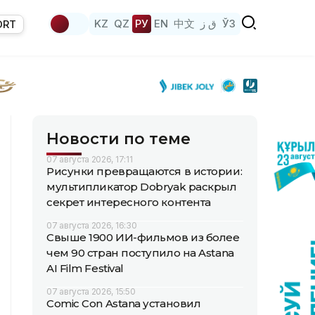
KZ
QZ
РУ
EN
中文
ق ز
ЎЗ
ORT
Новости по теме
07 августа 2026, 17:11
Рисунки превращаются в истории:
мультипликатор Dobryak раскрыл
секрет интересного контента
07 августа 2026, 16:30
Свыше 1900 ИИ-фильмов из более
чем 90 стран поступило на Astana
AI Film Festival
07 августа 2026, 15:50
Comic Con Astana установил