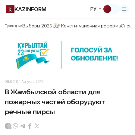
KAZINFORM
РУ
Выборы-2026
Конституционная реформа
Спецп
Тренды:
08:07, 04 Августа 2016
В Жамбылской области для
пожарных частей оборудуют
речные пирсы