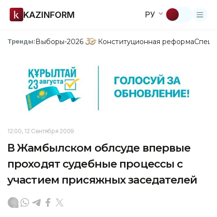
KAZINFORM
РУ
Выборы-2026
Конституционная реформа
Спецп
Тренды:
12:00, 12 Сентября 2009
В Жамбылском облсуде впервые
проходят судебные процессы с
участием присяжных заседателей