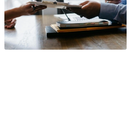
Фото: pixabay
— Коллективный трудовой договор, в
соответствии с требованиями Трудового
кодекса, может устанавливать
дополнительные льготы и гарантии для
работников. Наиболее распространенной
дополнительной гарантией являются
дополнительные трудовые отпуска,
гарантии для работников с семейными
обязанностями, а также дополнительные