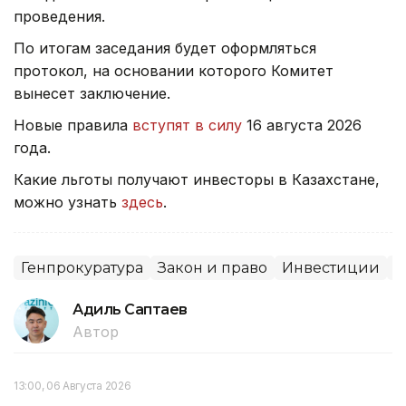
проведения.
По итогам заседания будет оформляться
протокол, на основании которого Комитет
вынесет заключение.
Новые правила
вступят в силу
16 августа 2026
года.
Какие льготы получают инвесторы в Казахстане,
можно узнать
здесь
.
Генпрокуратура
Закон и право
Инвестиции
С
Адиль Саптаев
Автор
13:00, 06 Августа 2026