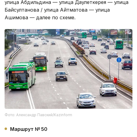
улица Абдильдина — улица Даулеткерея — улица
Байсултанова / улица Айтматова — улица
Ашимова — далее по схеме.
Фото: Александр Павский/Kazinform
Маршрут № 50