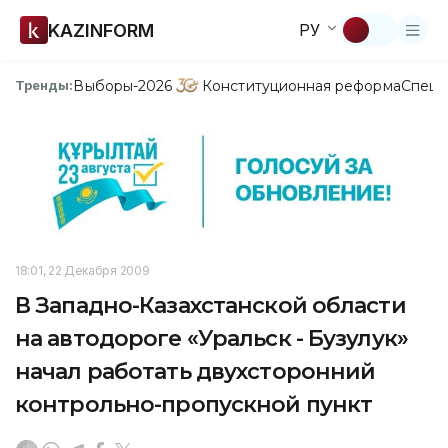
KAZINFORM
РУ
Выборы-2026
Конституционная реформа
Спецп
Тренды:
18:01, 22 Декабря 2009
В Западно-Казахстанской области
на автодороге «Уральск - Бузулук»
начал работать двухсторонний
контрольно-пропускной пункт