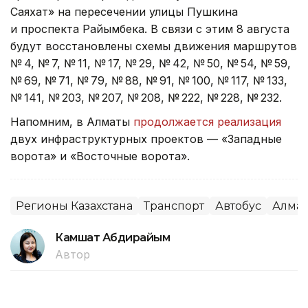
Саяхат» на пересечении улицы Пушкина
и проспекта Райымбека. В связи с этим 8 августа
будут восстановлены схемы движения маршрутов
№ 4, № 7, № 11, № 17, № 29, № 42, № 50, № 54, № 59,
№ 69, № 71, № 79, № 88, № 91, № 100, № 117, № 133,
№ 141, № 203, № 207, № 208, № 222, № 228, № 232.
Напомним, в Алматы
продолжается реализация
двух инфраструктурных проектов — «Западные
ворота» и «Восточные ворота».
Регионы Казахстана
Транспорт
Автобус
Алма
Камшат Абдирайым
Автор