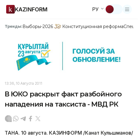
KAZINFORM
РУ
Выборы-2026
Конституционная реформа
Спецп
Тренды:
13:36, 10 Августа 2011
В ЮКО раскрыт факт разбойного
нападения на таксиста - МВД РК
ТАНА. 10 августа. КАЗИНФОРМ /Канат Кульшманов/