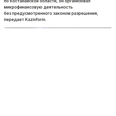
по Костанайской области, он организовал
микрофинансовую деятельность
без предусмотренного законом разрешения,
передает Kazinform.
Фото: pexels
Свои услуги по выдаче займов мужчина
рекламировал через объявления на OLX