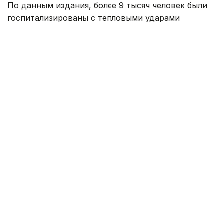
По данным издания, более 9 тысяч человек были
госпитализированы с тепловыми ударами
в Японии за минувшую неделю. Об этом
свидетельствуют данные, опубликованные
министерством по административным делам
и коммуникациям страны, которое курирует
работу спасательных служб.
По информации ведомства, с 27 июля
по 2 августа в больницы доставили 9 180 человек,
семь из них скончались. С начала мая, когда
власти начали публиковать еженедельную
статистику, число госпитализированных
превысило 52 тыс. человек, а количество умерших
достигло 79.
Самые высокие температуры в Японии
традиционно наблюдаются в июле и августе.
В последние недели в отдельных районах страны