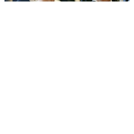
Фото: Kyodo
Церемония токудо прошла в храме Хигаси
Хонгандзи, который относится к буддийской
школе Синсю Отани. Посвящение проводят
круглый год, но в августе число участников
традиционно увеличивается благодаря летним
каникулам.
Из ста человек, принявших сан, 48 оказались
девятилетними. Именно с этого возраста школа
разрешает посвящение, поскольку, согласно