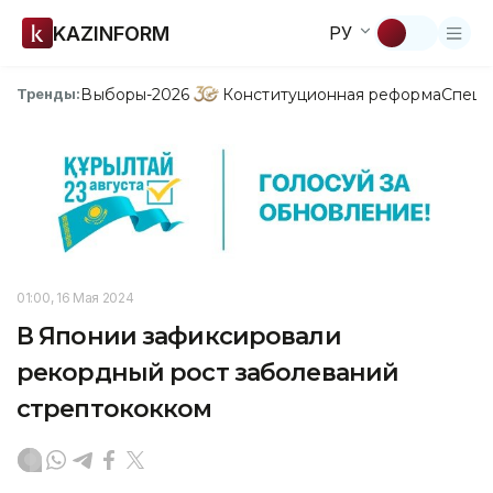
KAZINFORM
РУ
Выборы-2026
Конституционная реформа
Спецп
Тренды:
01:00, 16 Мая 2024
В Японии зафиксировали
рекордный рост заболеваний
стрептококком