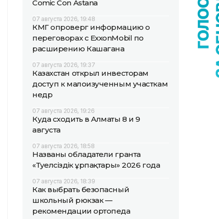
Comic Con Astana
07 августа 2026, 19:48
КМГ опроверг информацию о
переговорах с ExxonMobil по
расширению Кашагана
07 августа 2026, 19:37
Казахстан открыл инвесторам
доступ к малоизученным участкам
недр
07 августа 2026, 19:26
Куда сходить в Алматы 8 и 9
августа
07 августа 2026, 18:58
Названы обладатели гранта
«Тәуелсіздік ұрпақтары» 2026 года
07 августа 2026, 18:39
Как выбрать безопасный
школьный рюкзак —
рекомендации ортопеда