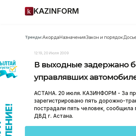
KAZINFORM
Акорда
Назначения
Закон и порядок
Дось
Тренды:
12:19, 20 Июля 2009
В выходные задержано б
управлявших автомобил
АСТАНА. 20 июля. КАЗИНФОРМ - За п
зарегистрировано пять дорожно-тра
пострадали пять человек, сообщила
ДВД г. Астана.