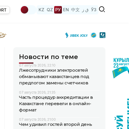
KZ
QZ
РУ
EN
中文
ق ز
ЎЗ
ORT
Новости по теме
07 августа 2026, 22:10
Лжесотрудники электросетей
обманывают казахстанцев под
предлогом замены счетчиков
07 августа 2026, 21:35
Часть процедур аккредитации в
Казахстане перевели в онлайн-
формат
07 августа 2026, 21:00
Чем удивил гостей второй день