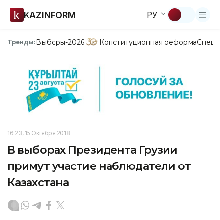
KAZINFORM
РУ
Выборы-2026
Конституционная реформа
Спецп
Тренды:
16:23, 15 Октября 2018
В выборах Президента Грузии
примут участие наблюдатели от
Казахстана