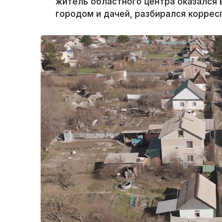
житель областного центра оказался 
городом и дачей, разбирался корресп