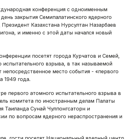
ждународная конференция с одноименным
в день закрытия Семипалатинского ядерного
ад Президент Казахстана Нурсултан Назарбаев
игона, и именно с этой даты начался новый
онференции посетят города Курчатов и Семей,
 испытательного взрыва, в так называемой
т непосредственное место события - «первого
а 1949 года.
тре первого атомного испытательного взрыва в
тель комитета по иностранным делам Палаты
я Таиланда Сунай Чулпонгсаторн и
ии по вопросам ядерного нераспространения и
мле, гости посетят Национальный ядерный центр