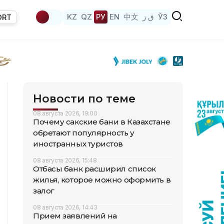
KZ
QZ
РУ
EN
中文
ق ز
ЎЗ
ORT
Новости по теме
08 августа 2026, 19:00
Почему сакские бани в Казахстане
обретают популярность у
иностранных туристов
08 августа 2026, 15:48
Отбасы банк расширил список
жилья, которое можно оформить в
залог
08 августа 2026, 14:43
Прием заявлений на