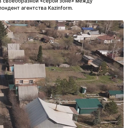
в своеобразной «серой зоне» между
ондент агентства Kazinform.