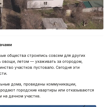
дачами
вые общества строились совсем для других
ь овощи, летом — ухаживать за огородом,
нство участков пустовало. Сегодня эти
сти.
льные дома, проведены коммуникации,
продают городские квартиры или отказываются
м на дачном участке.