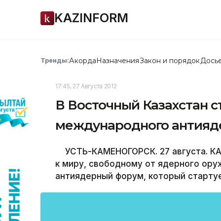
KAZINFORM
Акорда
Назначения
Закон и порядок
Дось
Тренды:
17:45, 27 Августа 2012
В Восточный Казахстан 
международного антияд
УСТЬ-КАМЕНОГОРСК. 27 августа. КА
к миру, свободному от ядерного ору
антиядерный форум, который стартует