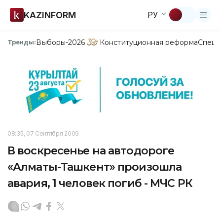
KAZINFORM
РУ
Выборы-2026
Конституционная реформа
Спецп
Тренды:
08:35, 07 Сентября 2009
В воскресенье на автодороге
«Алматы-Ташкент» произошла
авария, 1 человек погиб - МЧС РК